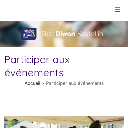
Aller
au
Skol Diwan Kastellin
contenu
Participer aux
événements
Accueil
Participer aux événements